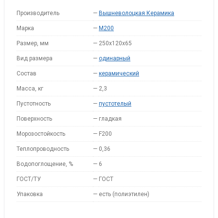
Производитель
—
Вышневолоцкая Керамика
Марка
—
M200
Размер, мм
—
250x120x65
Вид размера
—
одинарный
Состав
—
керамический
Масса, кг
—
2,3
Пустотность
—
пустотелый
Поверхность
—
гладкая
Морозостойкость
—
F200
Теплопроводность
—
0,36
Водопоглощение, %
—
6
ГОСТ/ТУ
—
ГОСТ
Упаковка
—
есть (полиэтилен)