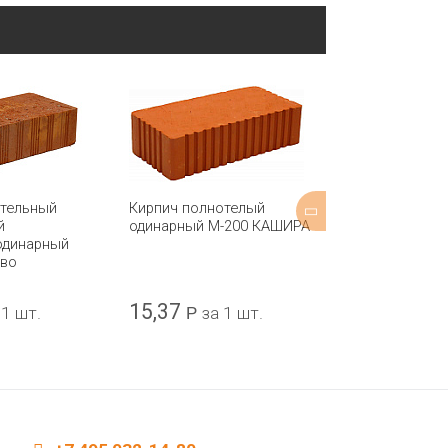
ительный
Кирпич полнотелый
Кирпич полно
й
одинарный М-200 КАШИРА
одинарный М
одинарный
ово
15,37
16,43
 1 шт.
Р
за 1 шт.
Р
за 