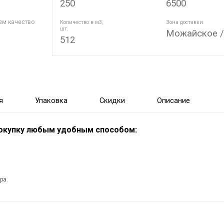
250
6500
ем качество
Количество в м3,
Зона доставки
шт.
Можайское 
512
я
Упаковка
Скидки
Описание
покупку любым удобным способом:
ра.