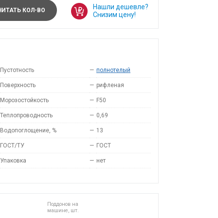
Нашли дешевле?
ИТАТЬ КОЛ-ВО
Снизим цену!
Пустотность
—
полнотелый
Поверхность
—
рифленая
Морозостойкость
—
F50
Теплопроводность
—
0,69
Водопоглощение, %
—
13
ГОСТ/ТУ
—
ГОСТ
Упаковка
—
нет
Поддонов на
машине, шт.