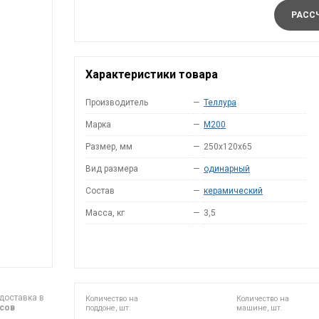
РАССЧ
Характеристики товара
Производитель
—
Теллура
Марка
—
M200
Размер, мм
—
250x120x65
Вид размера
—
одинарный
Состав
—
керамический
Масса, кг
—
3,5
доставка в
Количество на
Количество на
асов
поддоне, шт.
машине, шт.