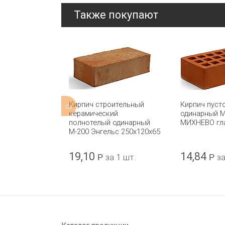
Также покупают
нотелый
Кирпич строительный
Кирпич пуст
М-150 ТУЛА
керамический
одинарный М
полнотелый одинарный
МИХНЕВО гл
М-200 Энгельс 250x120x65
19,10
14,84
а 1 шт.
Р
за 1 шт.
Р
за