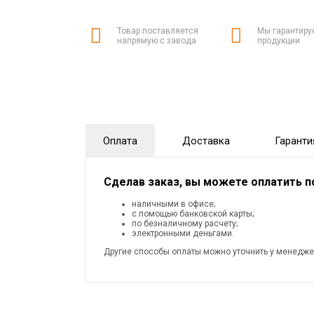
Товар поставляется
Мы гарантиру
напрямую с завода
продукции
Оплата
Доставка
Гаранти
Сделав заказ, вы можете оплатить 
наличными в офисе;
с помощью банковской карты;
по безналичному расчету;
электронными деньгами.
Другие способы оплаты можно уточнить у менедже