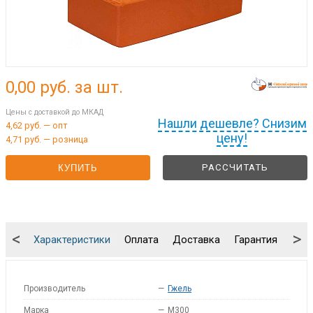
0,00
руб. за шт.
Цены с доставкой до МКАД
Нашли дешевле? Снизим
4,62 руб. — опт
цену!
4,71 руб. — розница
РАССЧИТАТЬ
КУПИТЬ
<
>
Характеристики
Оплата
Доставка
Гарантия
Упа
Производитель
—
Гжель
Марка
—
M300