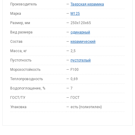
Производитель
—
Тверская керамика
Марка
—
M125
Размер, мм
—
250х120х65
Вид размера
—
одинарный
Состав
—
керамический
Масса, кг
—
2,5
Пустотность
—
пустотелый
Морозостойкость
—
F100
Теплопроводность
—
0,69
Водопоглощение, %
—
7
ГОСТ/ТУ
—
ГОСТ
Упаковка
—
есть (полиэтилен)