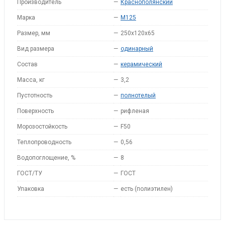
Производитель
—
Краснополянский
Марка
—
M125
Размер, мм
—
250x120x65
Вид размера
—
одинарный
Состав
—
керамический
Масса, кг
—
3,2
Пустотность
—
полнотелый
Поверхность
—
рифленая
Морозостойкость
—
F50
Теплопроводность
—
0,56
Водопоглощение, %
—
8
ГОСТ/ТУ
—
ГОСТ
Упаковка
—
есть (полиэтилен)