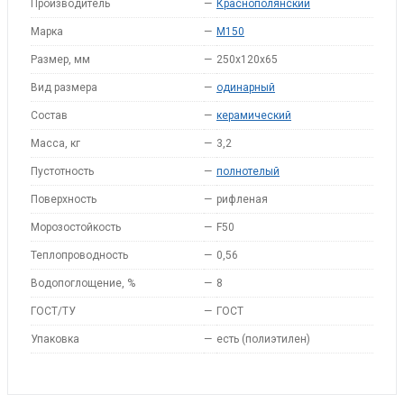
Производитель
—
Краснополянский
Марка
—
M150
Размер, мм
—
250x120x65
Вид размера
—
одинарный
Состав
—
керамический
Масса, кг
—
3,2
Пустотность
—
полнотелый
Поверхность
—
рифленая
Морозостойкость
—
F50
Теплопроводность
—
0,56
Водопоглощение, %
—
8
ГОСТ/ТУ
—
ГОСТ
Упаковка
—
есть (полиэтилен)