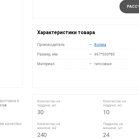
РАССЧ
Характеристики товара
Производитель
—
Волма
Размер, мм
—
667*500*80
Материал
—
гипсовые
доставка в
Количество на
Количество на
асов
поддоне, шт.
поддоне, м2
30
10
ем качество
Количество на
Поддонов на
машине, м2
машине, шт.
240
24