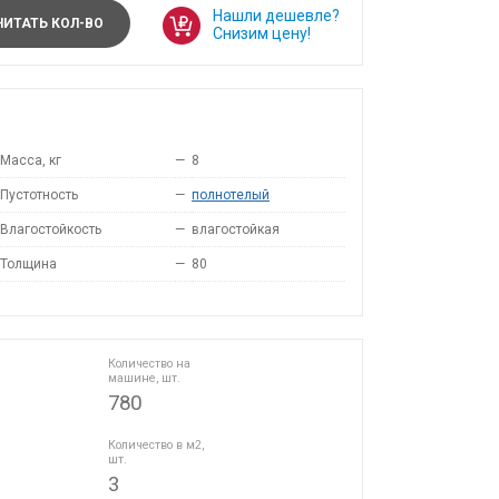
Нашли дешевле?
ИТАТЬ КОЛ-ВО
Снизим цену!
Масса, кг
—
8
Пустотность
—
полнотелый
Влагостойкость
—
влагостойкая
Толщина
—
80
Количество на
машине, шт.
780
Количество в м2,
шт.
3