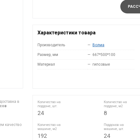
РАССЧ
Характеристики товара
Производитель
—
Волма
Размер, мм
—
667*500*100
Материал
—
гипсовые
доставка в
Количество на
Количество на
асов
поддоне, шт.
поддоне, м2
24
8
ем качество
Количество на
Поддонов на
машине, м2
машине, шт.
192
24