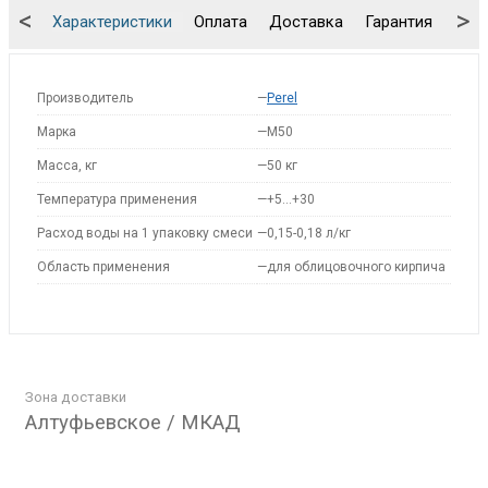
<
>
Характеристики
Оплата
Доставка
Гарантия
Упа
Производитель
—
Perel
Марка
—
M50
Масса, кг
—
50 кг
Температура применения
—
+5…+30
Расход воды на 1 упаковку смеси
—
0,15-0,18 л/кг
Область применения
—
для облицовочного кирпича
Зона доставки
Алтуфьевское / МКАД