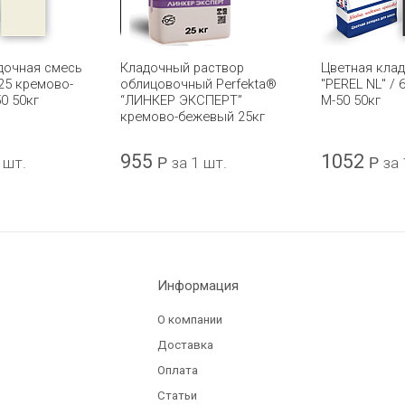
дочная смесь
Кладочный раствор
Цветная кла
 25 кремово-
облицовочный Perfekta®
"PEREL NL" / 
0 50кг
“ЛИНКЕР ЭКСПЕРТ”
М-50 50кг
кремово-бежевый 25кг
955
1052
 шт.
Р
за 1 шт.
Р
за 
Информация
О компании
Доставка
Оплата
Статьи