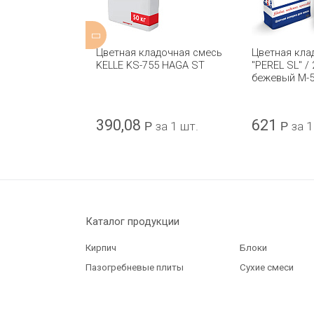
адочная смесь
Цветная кладочная смесь
Цветная кла
01 HAGA ST
KELLE KS-755 HAGA ST
"PEREL SL" /
бежевый М-5
390,08
621
за 1 шт.
Р
за 1 шт.
Р
за 1
Каталог продукции
Кирпич
Блоки
Пазогребневые плиты
Сухие смеси