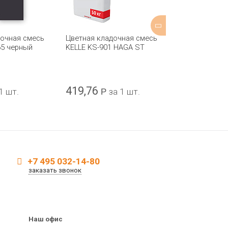
дочная смесь
Цветная кладочная смесь
Цветная клад
65 черный
KELLE KS-901 HAGA ST
KELLE KS-910
419,76
443,08
1 шт.
Р
за 1 шт.
Р
з
+7 495 032-14-80
заказать звонок
Наш офис