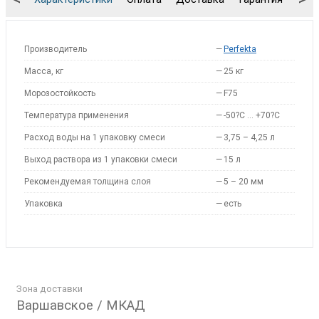
Производитель
—
Perfekta
Масса, кг
—
25 кг
Морозостойкость
—
F75
Температура применения
—
-50?С … +70?С
Расход воды на 1 упаковку смеси
—
3,75 – 4,25 л
Выход раствора из 1 упаковки смеси
—
15 л
Рекомендуемая толщина слоя
—
5 – 20 мм
Упаковка
—
есть
Зона доставки
Варшавское / МКАД