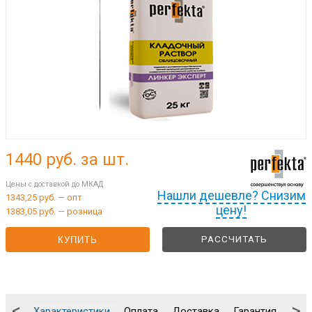
1440
руб. за шт.
Цены с доставкой до МКАД
Нашли дешевле? Снизим
1343,25 руб. — опт
цену!
1383,05 руб. — розница
РАССЧИТАТЬ
КУПИТЬ
<
>
Характеристики
Оплата
Доставка
Гарантия
Упа