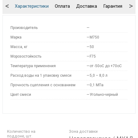
<
>
Характеристики
Оплата
Доставка
Гарантия
Упа
Производитель
—
Марка
—
M750
Масса, кг
—
50
Морозостойкость
—
F75
Температура применения
—
от -50оС до +70оС
Расход воды на 1 упаковку смеси
—
5,0 – 8,0 л
Прочность сцепления с основанием
—
0,1 МПа
Цвет смеси
—
Угольно-черный
Количество на
Зона доставки
поддоне, шт.