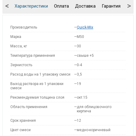
<
>
Характеристики
Оплата
Доставка
Гарантия
Упа
Производитель
—
Quick-Mix
Марка
—
M50
Масса, кг
—
30
Температура применения
—
свыше +5
Зернистость
—
0-4
Расход воды на 1 упаковку смеси
—
3,5
Выход раствора из 1 упаковки
—
19
смеси
Рекомендуемая толщина слоя
—
окт.15
Область применения
—
для облицовочного
кирпича
Срок хранения
—
12
Цвет смеси
—
медно-коричневый