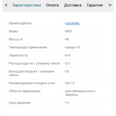
<
>
Характеристики
Оплата
Доставка
Гарантия
Упа
Производитель
—
Quick-Mix
Марка
—
M50
Масса, кг
—
40
Температура применения
—
свыше +5
Зернистость
—
0-4
Расход воды на 1 упаковку смеси
—
5,5
Выход раствора из 1 упаковки
—
26
смеси
Рекомендуемая толщина слоя
—
окт.15
Область применения
—
для облицовочного
кирпича
Срок хранения
—
12