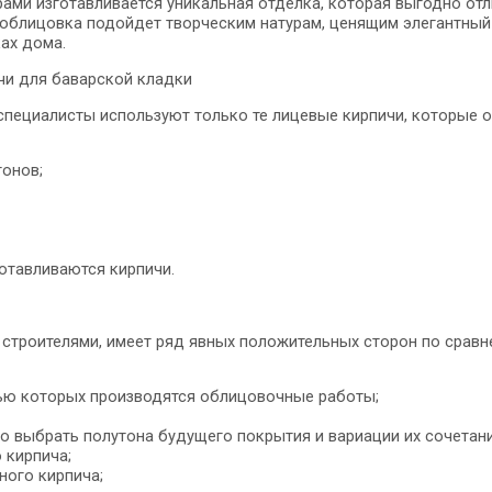
рами изготавливается уникальная отделка, которая выгодно от
 облицовка подойдет творческим натурам, ценящим элегантный
ах дома.
чи для баварской кладки
специалисты используют только те лицевые кирпичи, которые о
тонов;
готавливаются кирпичи.
троителями, имеет ряд явных положительных сторон по сравн
ью которых производятся облицовочные работы;
 выбрать полутона будущего покрытия и вариации их сочетани
 кирпича;
ного кирпича;