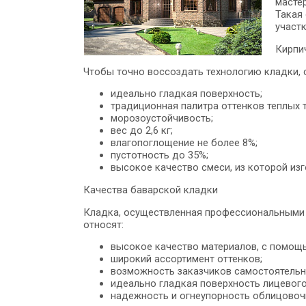
масте
Такая
участк
Кирпи
Чтобы точно воссоздать технологию кладки, 
идеально гладкая поверхность;
традиционная палитра оттенков теплых 
морозоустойчивость;
вес до 2,6 кг;
влагопоглощение не более 8%;
пустотность до 35%;
высокое качество смеси, из которой из
Качества баварской кладки
Кладка, осуществленная профессиональными с
относят:
высокое качество материалов, с помощ
широкий ассортимент оттенков;
возможность заказчиков самостоятельно
идеально гладкая поверхность лицевого
надежность и огнеупорность облицовоч