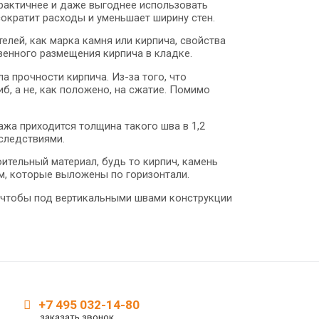
рактичнее и даже выгоднее использовать
ократит расходы и уменьшает ширину стен.
елей, как марка камня или кирпича, свойства
венного размещения кирпича в кладке.
 прочности кирпича. Из-за того, что
б, а не, как положено, на сжатие. Помимо
ажа приходится толщина такого шва в 1,2
оследствиями.
тельный материал, будь то кирпич, камень
ам, которые выложены по горизонтали.
 чтобы под вертикальными швами конструкции
+7 495 032-14-80
заказать звонок