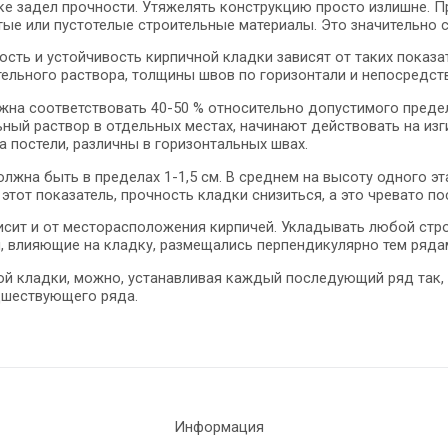
ке задел прочности. Утяжелять конструкцию просто излишне. П
тые или пустотелые строительные материалы. Это значительно с
сть и устойчивость кирпичной кладки зависят от таких показат
тельного раствора, толщины швов по горизонтали и непосредст
на соответствовать 40-50 % относительно допустимого предела
ный раствор в отдельных местах, начинают действовать на изги
а постели, различны в горизонтальных швах.
жна быть в пределах 1-1,5 см. В среднем на высоту одного эт
этот показатель, прочность кладки снизиться, а это чревато п
сит и от месторасположения кирпичей. Укладывать любой строи
лы, влияющие на кладку, размещались перпендикулярно тем ряд
ой кладки, можно, устанавливая каждый последующий ряд так,
дшествующего ряда.
Информация