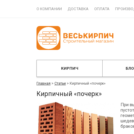
О КОМПАНИИ
ДОСТАВКА
ОПЛАТА
ПРОИЗВО
КИРПИЧ
БЛ
Главная
>
Статьи
>
Кирпичный «почерк»
Кирпичный «почерк»
При в
пустот
геоме
шедев
брако