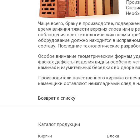
Произ
Специ
Необх
Чаще всего, браку в производстве, подвержен
время влияния тяжести верхних слоев или в р
соблюдения всех технологических норм и тре
оборудование должно находится в исправном
составу. Последние технологические разрабо
Особое внимание геометрическим формам удел
фасках дефекты изделия видны особенно четк
каминах и изумительных беседках во дворе в
Производители качественного кирпича отвеча
каменщики оставляют неизгладимый след в на
Возврат к списку
Каталог продукции
Кирпич
Блоки