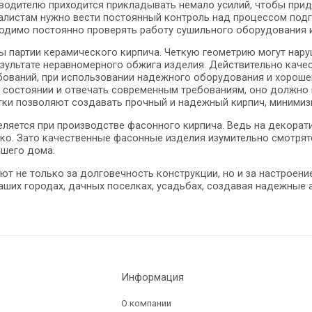
водителю приходится прикладывать немало усилий, чтобы прид
алистам нужно вести постоянный контроль над процессом подг
одимо постоянно проверять работу сушильного оборудования и
ы партии керамического кирпича. Четкую геометрию могут нару
езультате неравномерного обжига изделия. Действительно качес
бований, при использовании надежного оборудования и хорошег
 состоянии и отвечать современным требованиям, оно должно
тки позволяют создавать прочный и надежный кирпич, минимиз
яется при производстве фасонного кирпича. Ведь на декорат
о. Зато качественные фасонные изделия изумительно смотрятс
ашего дома.
ют не только за долговечность конструкции, но и за настроен
ших городах, дачных поселках, усадьбах, создавая надежные а
Информация
О компании