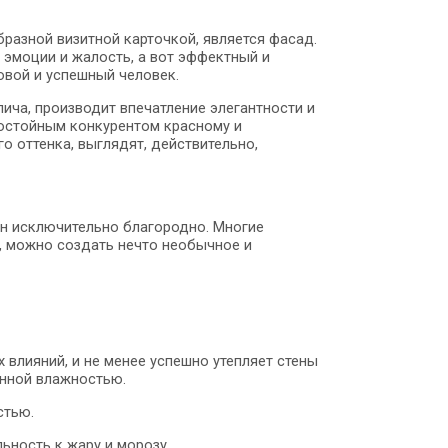
бразной визитной карточкой, является фасад.
эмоции и жалость, а вот эффектный и
овой и успешный человек.
пича, производит впечатление элегантности и
остойным конкурентом красному и
о оттенка, выглядят, действительно,
 он исключительно благородно. Многие
, можно создать нечто необычное и
влияний, и не менее успешно утепляет стены
енной влажностью.
стью.
ьность к жару и морозу.