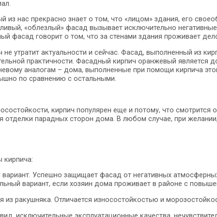
ал.
 из нас прекрасно знает о том, что «лицом» здания, его своео
ливый, «облезлый» фасад вызывает исключительно негативные 
ный фасад говорит о том, что за стенами здания проживает дел
 не утратит актуальности и сейчас. Фасад, выполненный из кир
тельной практичности. Фасадный кирпич оранжевый является д
невому аналогам – дома, выполненные при помощи кирпича этог
ышно по сравнению с остальными.
носостойкости, кирпич популярен еще и потому, что смотрится
я отделки парадных сторон дома. В любом случае, при желании
 кирпича:
 вариант. Успешно защищает фасад от негативных атмосферных 
альный вариант, если хозяин дома проживает в районе с повыш
ся из ракушняка. Отличается износостойкостью и морозостойко
вид, исключительные эксплуатационные качества, нечувствител