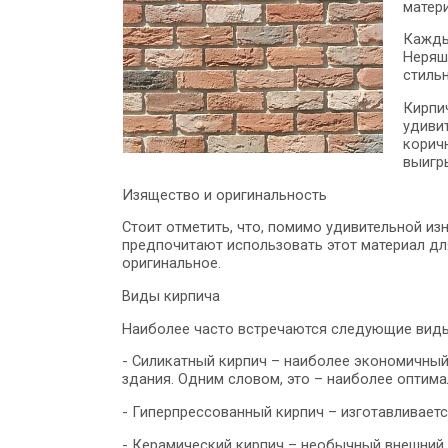
матери
Каждый
Неряш
стиль
Кирпич
удиви
корич
выигр
Изящество и оригинальность
Стоит отметить, что, помимо удивительной из
предпочитают использовать этот материал дл
оригинальное.
Виды кирпича
Наиболее часто встречаются следующие виды
- Силикатный кирпич – наиболее экономичный
здания. Одним словом, это – наиболее оптим
- Гиперпрессованный кирпич – изготавливает
- Керамический кирпич – необычный внешний 