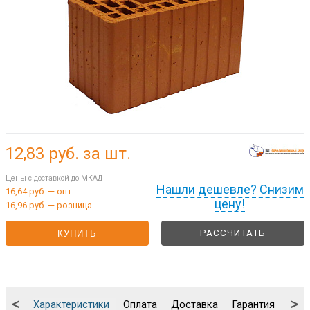
12,83
руб. за шт.
Цены с доставкой до МКАД
Нашли дешевле? Снизим
16,64 руб. — опт
цену!
16,96 руб. — розница
РАССЧИТАТЬ
КУПИТЬ
<
>
Характеристики
Оплата
Доставка
Гарантия
Упа