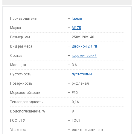
Производитель
—
Гжель
Марка
—
M175
Размер, мм
—
250x120x140
Вид размера
—
двойной 2,1 NF
Состав
—
керамический
Масса, кг
—
3.6
Пустотность
—
пустотелый
Поверхность
—
рифленая
Морозостойкость
—
F50
Теплопроводность
—
0,16
Водопоглощение, %
—
8
ГОСТ/ТУ
—
ГОСТ
Упаковка
—
есть (полиэтилен)