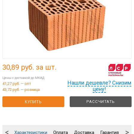
30,89
руб. за шт.
Цены с доставкой до МКАД
Нашли дешевле? Снизим
41,27 руб. — опт
цену!
43,72 руб. — розница
РАССЧИТАТЬ
КУПИТЬ
<
>
Характеристики
Оплата
Доставка
Гарантия
Упа