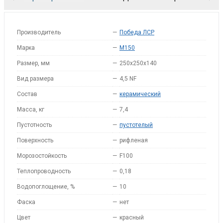
Производитель
—
Победа ЛСР
Марка
—
M150
Размер, мм
—
250x250x140
Вид размера
—
4,5 NF
Состав
—
керамический
Масса, кг
—
7,4
Пустотность
—
пустотелый
Поверхность
—
рифленая
Морозостойкость
—
F100
Теплопроводность
—
0,18
Водопоглощение, %
—
10
Фаска
—
нет
Цвет
—
красный