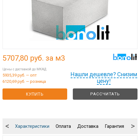
5707,80
руб. за м3
Цены с доставкой до МКАД
Нашли дешевле? Снизим
5935,39 руб. — опт
цену!
6120,69 руб. — розница
РАССЧИТАТЬ
КУПИТЬ
<
>
Характеристики
Оплата
Доставка
Гарантия
Упа