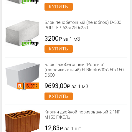
КУПИТЬ
Блок пенобетонный (пеноблок) D-500
PORITEP 625х250х250
3200
Р
за 1 м3
КУПИТЬ
Блок газобетонный "Ровный"
(газосиликатный) El-Block 600х250х150
D600
9693,00
Р
за 1 м3
КУПИТЬ
Кирпич двойной поризованный 2,1NF
М150 ГЖЕЛЬ
12,83
Р
за 1 шт.