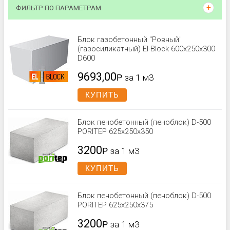
ФИЛЬТР ПО ПАРАМЕТРАМ
Блок газобетонный "Ровный"
(газосиликатный) El-Block 600х250х300
D600
9693,00
Р
за 1 м3
КУПИТЬ
Блок пенобетонный (пеноблок) D-500
PORITEP 625x250x350
3200
Р
за 1 м3
КУПИТЬ
Блок пенобетонный (пеноблок) D-500
PORITEP 625x250x375
3200
Р
за 1 м3