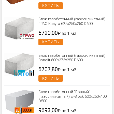
КУПИТЬ
Блок газобетонный (газосиликатный)
ГРАС-Калуга 625x250x250 D600
5720,00
Р
за 1 м3
КУПИТЬ
Блок газобетонный (газосиликатный)
Bonolit 600x375x250 D600
5707,80
Р
за 1 м3
КУПИТЬ
Блок газобетонный "Ровный"
(газосиликатный) El-Block 600х250х400
D500
9693,00
Р
за 1 м3