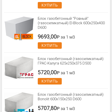
КУПИТЬ
Блок газобетонный "Ровный"
(газосиликатный) El-Block 600х250х400
D600
9693,00
Р
за 1 м3
КУПИТЬ
Блок газобетонный (газосиликатный)
ГРАС-Калуга 625x250x375 D500
5720,00
Р
за 1 м3
КУПИТЬ
Блок газобетонный (газосиликатный)
Bonolit 600x150x250 D600
5707,80
Р
за 1 м3