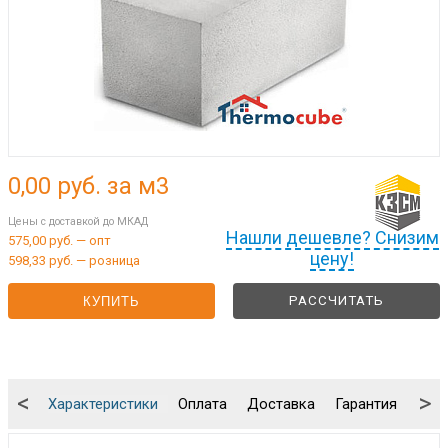
0,00
руб. за м3
Цены с доставкой до МКАД
Нашли дешевле? Снизим
575,00 руб. — опт
цену!
598,33 руб. — розница
РАССЧИТАТЬ
КУПИТЬ
<
>
Характеристики
Оплата
Доставка
Гарантия
Упа