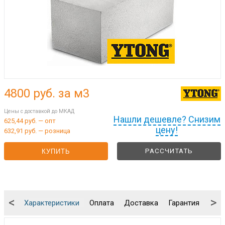
4800
руб. за м3
Цены с доставкой до МКАД
Нашли дешевле? Снизим
625,44 руб. — опт
цену!
632,91 руб. — розница
РАССЧИТАТЬ
КУПИТЬ
<
>
Характеристики
Оплата
Доставка
Гарантия
Упа