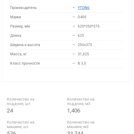
Производитель
—
YTONG
Марка
—
D400
Размер, мм
—
625*250*375
Длина
—
625
Ширина и высота
—
250x375
Масса, кг
—
31,625
Класс прочности
—
B 3,5
Количество на
Количество на
поддоне, шт.
поддоне, м3
24
1,406
Количество на
Количество на
машине, шт.
машине, м3
576
33,744