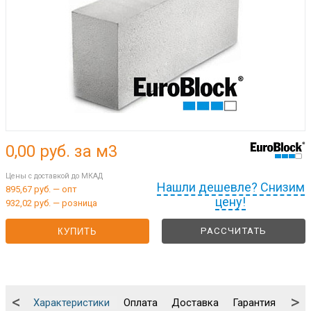
0,00
руб. за м3
Цены с доставкой до МКАД
Нашли дешевле? Снизим
895,67 руб. — опт
цену!
932,02 руб. — розница
РАССЧИТАТЬ
КУПИТЬ
<
>
Характеристики
Оплата
Доставка
Гарантия
Упа