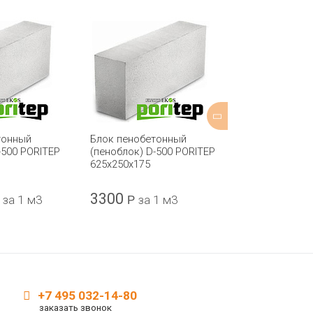
тонный
Блок пенобетонный
Блок пенобе
-500 PORITEP
(пеноблок) D-500 PORITEP
(пеноблок) D
625х250х175
625х250х250
3300
4470
за 1 м3
Р
за 1 м3
Р
за 
+7 495 032-14-80
заказать звонок