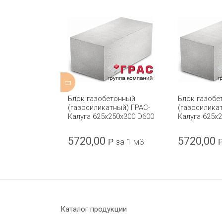
етонный
Блок газобетонный
Блок газобе
D-500 YTONG
(газосиликатный) ГРАС-
(газосилика
0
Калуга 625x250x300 D600
Калуга 625x
5720,00
5720,00
а 1 м3
Р
за 1 м3
Каталог продукции