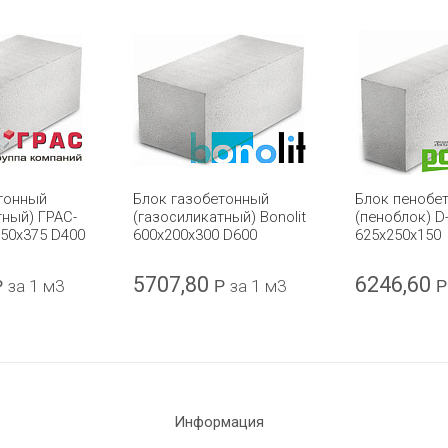
тонный
Блок газобетонный
Блок пенобе
тный) ГРАС-
(газосиликатный) Bonolit
(пеноблок) D
250x375 D400
600x200x300 D600
625х250х150
5707,80
6246,60
Р
за 1 м3
Р
за 1 м3
Р
Информация