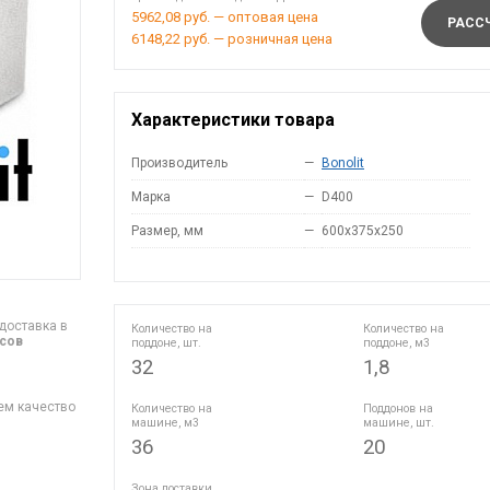
5962,08 руб. — оптовая цена
РАССЧ
6148,22 руб. — розничная цена
Характеристики товара
Производитель
—
Bonolit
Марка
—
D400
Размер, мм
—
600x375x250
доставка в
Количество на
Количество на
асов
поддоне, шт.
поддоне, м3
32
1,8
ем качество
Количество на
Поддонов на
машине, м3
машине, шт.
36
20
Зона доставки