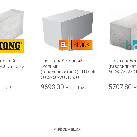
етонный
Блок газобетонный
Блок газобе
D-500 YTONG
"Ровный"
(газосиликат
(газосиликатный) El-Block
600x375x250 
600х250х200 D600
9693,00
5707,80
 1 м3
Р
за 1 м3
Р
Информация