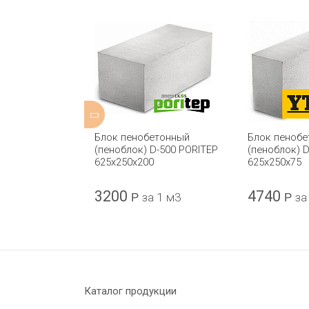
етонный
Блок пенобетонный
Блок пеноб
(пеноблок) D-500 PORITEP
(пеноблок) 
тный) El-Block
625х250х200
625х250х75
0 D500
3200
4740
Р
за 1 м3
Р
за 1 м3
Р
за
Каталог продукции