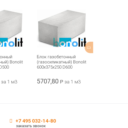
тонный
Блок газобетонный
Блок газобет
ный) Bonolit
(газосиликатный) Bonolit
(газосиликатн
D500
600x375x250 D600
600x75x250 D
5707,80
5707,80
за 1 м3
Р
за 1 м3
Р
+7 495 032-14-80
заказать звонок