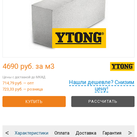
4690
руб. за м3
Цены с доставкой до МКАД
Нашли дешевле? Снизим
714,79 руб. — опт
цену!
723,33 руб. — розница
РАССЧИТАТЬ
КУПИТЬ
<
>
Характеристики
Оплата
Доставка
Гарантия
Упа