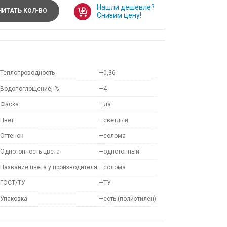
Нашли дешевле?
ИТАТЬ КОЛ-ВО
Снизим цену!
Теплопроводность
—
0,36
Водопоглощение, %
—
4
Фаска
—
да
Цвет
—
светлый
Оттенок
—
солома
Однотонность цвета
—
однотонный
Название цвета у производителя
—
солома
ГОСТ/ТУ
—
ТУ
Упаковка
—
есть (полиэтилен)