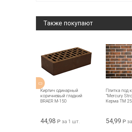
Также покупают
ной формовки
Кирпич одинарный
Плитка под 
ange Stock
коричневый гладкий
"Mercury Str
чества Qbricks
BRAER М-150
Керма ТМ 25
 IBSTOCK
44,98
54,99
а 1 шт.
Р
за 1 шт.
Р
за