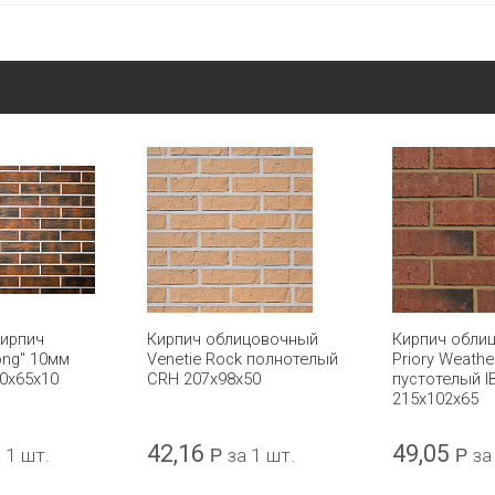
кирпич
Кирпич облицовочный
Кирпич обли
ong" 10мм
Venetie Rock полнотелый
Priory Weathe
0х65х10
CRH 207x98x50
пустотелый 
215x102x65
42,16
49,05
 1 шт.
Р
за 1 шт.
Р
за