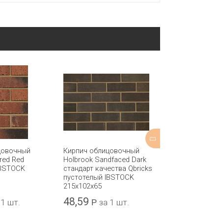
цовочный
Кирпич облицовочный
Кирпич 1НФ к
red Red
Holbrook Sandfaced Dark
TEREX
IBSTOCK
стандарт качества Qbricks
пустотелый IBSTOCK
215x102x65
48,59
32,74
 1 шт.
Р
за 1 шт.
Р
за 