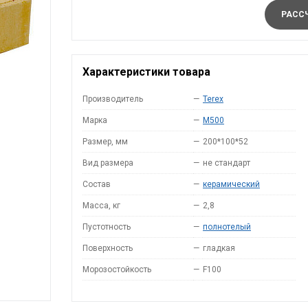
РАССЧ
Характеристики товара
Производитель
—
Terex
Марка
—
M500
Размер, мм
—
200*100*52
Вид размера
—
не стандарт
Состав
—
керамический
Масса, кг
—
2,8
Пустотность
—
полнотелый
Поверхность
—
гладкая
Морозостойкость
—
F100