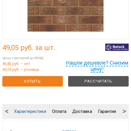
49,05
руб. за шт.
Цены с доставкой до МКАД
Нашли дешевле? Снизим
46,82 руб. — опт
цену!
49,05 руб. — розница
РАССЧИТАТЬ
КУПИТЬ
<
>
Характеристики
Оплата
Доставка
Гарантия
Упа