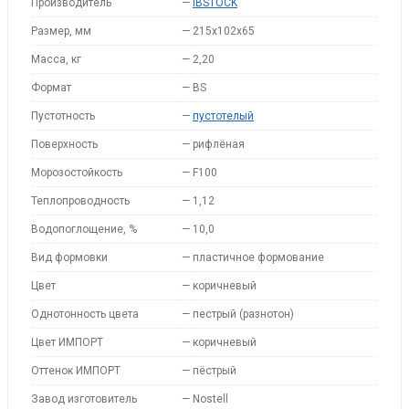
Производитель
—
IBSTOCK
Размер, мм
—
215x102x65
Масса, кг
—
2,20
Формат
—
BS
Пустотность
—
пустотелый
Поверхность
—
рифлёная
Морозостойкость
—
F100
Теплопроводность
—
1,12
Водопоглощение, %
—
10,0
Вид формовки
—
пластичное формование
Цвет
—
коричневый
Однотонность цвета
—
пестрый (разнотон)
Цвет ИМПОРТ
—
коричневый
Оттенок ИМПОРТ
—
пёстрый
Завод изготовитель
—
Nostell