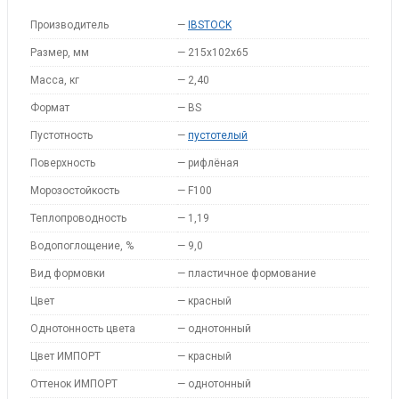
Производитель
—
IBSTOCK
Размер, мм
—
215x102x65
Масса, кг
—
2,40
Формат
—
BS
Пустотность
—
пустотелый
Поверхность
—
рифлёная
Морозостойкость
—
F100
Теплопроводность
—
1,19
Водопоглощение, %
—
9,0
Вид формовки
—
пластичное формование
Цвет
—
красный
Однотонность цвета
—
однотонный
Цвет ИМПОРТ
—
красный
Оттенок ИМПОРТ
—
однотонный