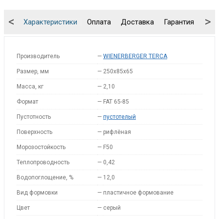
<
>
Характеристики
Оплата
Доставка
Гарантия
Упа
Производитель
—
WIENERBERGER TERCA
Размер, мм
—
250x85x65
Масса, кг
—
2,10
Формат
—
FAT 65-85
Пустотность
—
пустотелый
Поверхность
—
рифлёная
Морозостойкость
—
F50
Теплопроводность
—
0,42
Водопоглощение, %
—
12,0
Вид формовки
—
пластичное формование
Цвет
—
серый