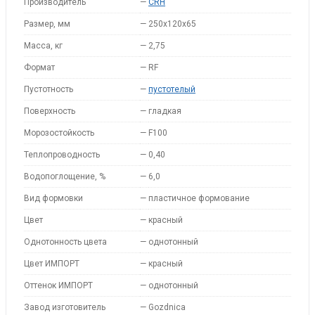
Производитель
—
CRH
Размер, мм
—
250x120x65
Масса, кг
—
2,75
Формат
—
RF
Пустотность
—
пустотелый
Поверхность
—
гладкая
Морозостойкость
—
F100
Теплопроводность
—
0,40
Водопоглощение, %
—
6,0
Вид формовки
—
пластичное формование
Цвет
—
красный
Однотонность цвета
—
однотонный
Цвет ИМПОРТ
—
красный
Оттенок ИМПОРТ
—
однотонный
Завод изготовитель
—
Gozdnica