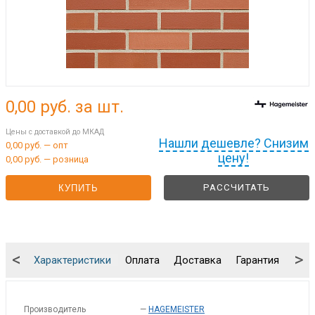
0,00
руб. за шт.
Цены с доставкой до МКАД
Нашли дешевле? Снизим
0,00 руб. — опт
цену!
0,00 руб. — розница
РАССЧИТАТЬ
КУПИТЬ
<
>
Характеристики
Оплата
Доставка
Гарантия
Упа
Производитель
—
HAGEMEISTER