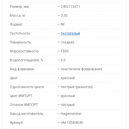
Размер, мм
—
240x115x71
Масса, кг
—
3,00
Формат
—
NF
Пустотность
—
пустотелый
Поверхность
—
гладкая
Морозостойкость
—
F300
Водопоглощение, %
—
6,0
Вид формовки
—
пластичное формование
Цвет
—
красный
Однотонность цвета
—
пестрый (разнотон)
Цвет ИМПОРТ
—
красный
Оттенок ИМПОРТ
—
пёстрый
Завод изготовитель
—
Hagemeister
Артикул
—
HM 10584040