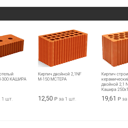
отелый
Кирпич двойной 2,1NF
Кирпич стро
М-300 КАШИРА
М-150 МСТЕРА
керамически
двойной 2,1 
Кашира 250x
12,50
19,61
 1 шт.
Р
за 1 шт.
Р
за