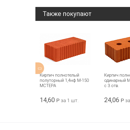
Также покупают
ной 2,1NF
Кирпич полнотелый
Кирпич полн
РА
полуторный 1,4нф М-150
одинарный 
МСТЕРА
с 3 отв.
14,60
24,06
а 1 шт.
Р
за 1 шт.
Р
за