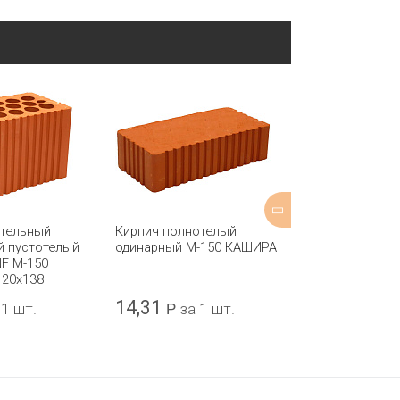
ительный
Кирпич полнотелый
Кирпич пусто
й пустотелый
одинарный М-150 КАШИРА
одинарный М-
NF М-150
МИХНЕВО ри
120x138
14,31
14,84
 1 шт.
Р
за 1 шт.
Р
за 