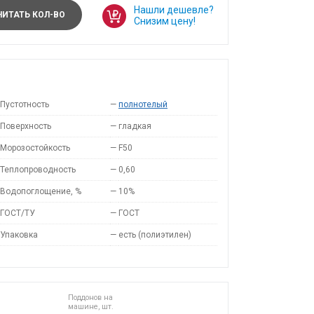
Нашли дешевле?
ИТАТЬ КОЛ-ВО
Снизим цену!
Пустотность
—
полнотелый
Поверхность
—
гладкая
Морозостойкость
—
F50
Теплопроводность
—
0,60
Водопоглощение, %
—
10%
ГОСТ/ТУ
—
ГОСТ
Упаковка
—
есть (полиэтилен)
Поддонов на
машине, шт.