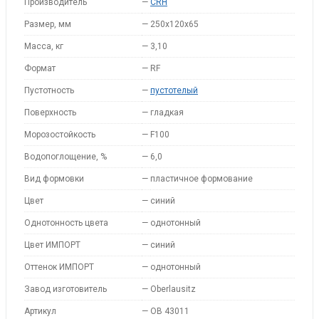
Производитель
—
CRH
Размер, мм
—
250х120х65
Масса, кг
—
3,10
Формат
—
RF
Пустотность
—
пустотелый
Поверхность
—
гладкая
Морозостойкость
—
F100
Водопоглощение, %
—
6,0
Вид формовки
—
пластичное формование
Цвет
—
синий
Однотонность цвета
—
однотонный
Цвет ИМПОРТ
—
синий
Оттенок ИМПОРТ
—
однотонный
Завод изготовитель
—
Oberlausitz
Артикул
—
OB 43011