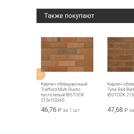
Также покупают
ной формовки
Кирпич облицовочный
Кирпич обл
ch Stock
Trafford Multi Rustic
Tyne Red Bar
 IBSTOCK
пустотелый IBSTOCK
IBSTOCK 215
215х102х65
46,76
47,68
а 1 шт.
Р
за 1 шт.
Р
за