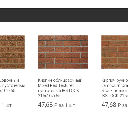
ицовочный
Кирпич облицовочный
Кирпич ручн
k пустотелый
Mixed Red Textured
Lambourn Ora
x102x65
пустотелый IBSTOCK
Stock полно
215x102x65
IBSTOCK 215
47,68
47,68
 1 шт.
Р
за 1 шт.
Р
за