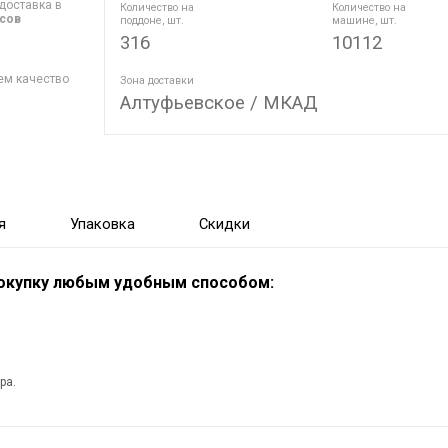
доставка в
Количество на
Количество на
асов
поддоне, шт.
машине, шт.
316
10112
ем качество
Зона доставки
Алтуфьевское / МКАД
я
Упаковка
Скидки
покупку любым удобным способом:
ра.