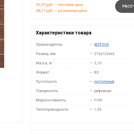
55,57 руб. — оптовая цена
РАССЧ
58,21 руб. — розничная цена
Характеристики товара
Производитель
—
IBSTOCK
Размер, мм
—
215x102x65
Масса, кг
—
2,10
Формат
—
BS
Пустотность
—
пустотелый
Поверхность
—
рифлёная
Морозостойкость
—
F100
Теплопроводность
—
1,03