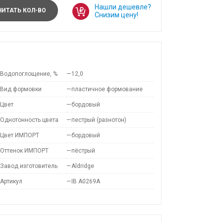
Нашли дешевле?
ИТАТЬ КОЛ-ВО
Снизим цену!
Водопоглощение, %
—
12,0
Вид формовки
—
пластичное формование
Цвет
—
бордовый
Однотонность цвета
—
пестрый (разнотон)
Цвет ИМПОРТ
—
бордовый
Оттенок ИМПОРТ
—
пёстрый
Завод изготовитель
—
Aldridge
Артикул
—
IB A0269A