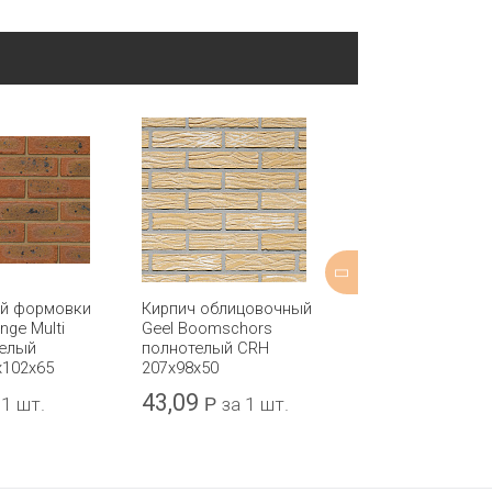
ой формовки
Кирпич облицовочный
Кирпич обли
nge Multi
Geel Boomschors
Himley Dulwic
телый
полнотелый CRH
Yellow пусто
x102x65
207x98x50
IBSTOCK 215x
43,09
48,59
 1 шт.
Р
за 1 шт.
Р
за 