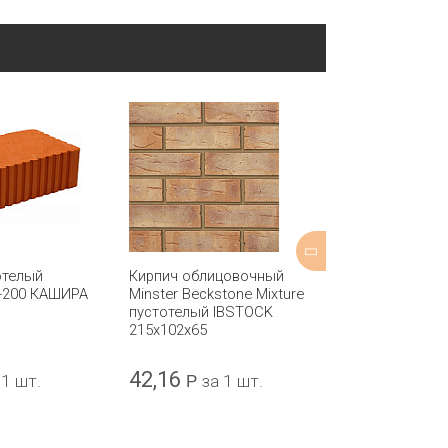
отелый
Кирпич облицовочный
Кирпич обли
-200 КАШИРА
Minster Beckstone Mixture
Commercial R
пустотелый IBSTOCK
полнотелый 
215x102x65
215x102x65
42,16
55,93
 1 шт.
Р
за 1 шт.
Р
за 