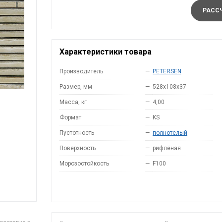
РАССЧ
Характеристики товара
Производитель
—
PETERSEN
Размер, мм
—
528x108x37
Масса, кг
—
4,00
Формат
—
KS
Пустотность
—
полнотелый
Поверхность
—
рифлёная
Морозостойкость
—
F100