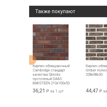
Также покупают
ицовочный
Кирпич облицовочный
Кирпич обл
inear
Cambridge стандарт
Umber полн
 CRH
качества Qbricks
208x98x50
пустотелый DAAS
BAKSTEEN 210x100x50
36,21
44,47
а 1 шт.
Р
за 1 шт.
Р
за