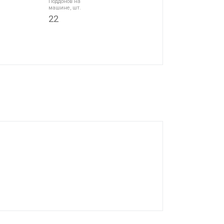
Поддонов на
машине, шт.
22