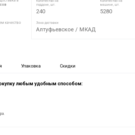
доставка в
Количество на
Количество на
асов
поддоне, шт.
машине, шт.
240
5280
ем качество
Зона доставки
Алтуфьевское / МКАД
я
Упаковка
Скидки
покупку любым удобным способом:
ра.