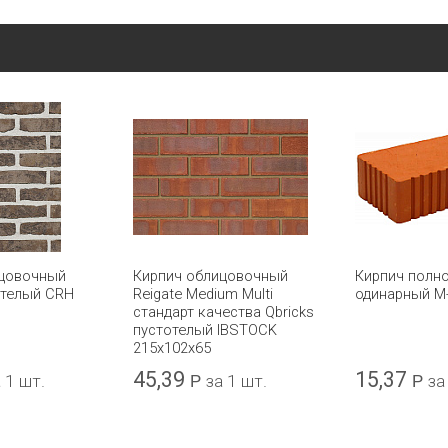
ицовочный
Кирпич облицовочный
Кирпич полн
отелый CRH
Reigate Medium Multi
одинарный М
стандарт качества Qbricks
пустотелый IBSTOCK
215x102x65
45,39
15,37
 1 шт.
Р
за 1 шт.
Р
за