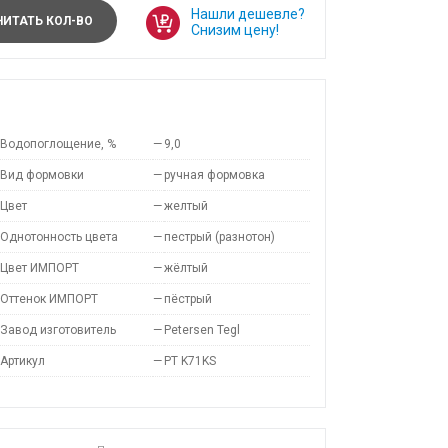
Нашли дешевле?
ИТАТЬ КОЛ-ВО
Снизим цену!
Водопоглощение, %
—
9,0
Вид формовки
—
ручная формовка
Цвет
—
желтый
Однотонность цвета
—
пестрый (разнотон)
Цвет ИМПОРТ
—
жёлтый
Оттенок ИМПОРТ
—
пёстрый
Завод изготовитель
—
Petersen Tegl
Артикул
—
PT K71KS