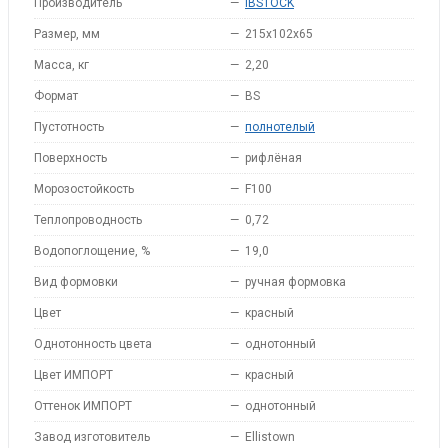
Производитель
—
IBSTOCK
Размер, мм
—
215x102x65
Масса, кг
—
2,20
Формат
—
BS
Пустотность
—
полнотелый
Поверхность
—
рифлёная
Морозостойкость
—
F100
Теплопроводность
—
0,72
Водопоглощение, %
—
19,0
Вид формовки
—
ручная формовка
Цвет
—
красный
Однотонность цвета
—
однотонный
Цвет ИМПОРТ
—
красный
Оттенок ИМПОРТ
—
однотонный
Завод изготовитель
—
Ellistown