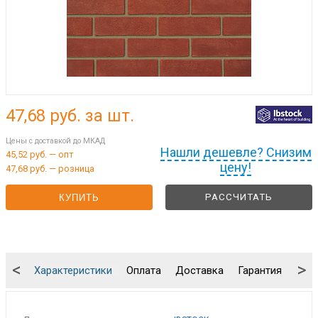
47,68
руб. за шт.
Цены с доставкой до МКАД
Нашли дешевле? Снизим
45,52 руб. — опт
цену!
47,68 руб. — розница
РАССЧИТАТЬ
КУПИТЬ
<
>
Характеристики
Оплата
Доставка
Гарантия
Упа