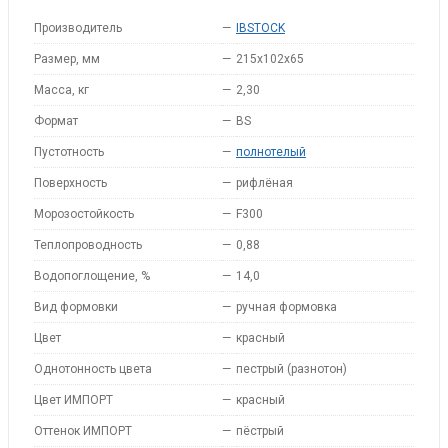
Производитель
—
IBSTOCK
Размер, мм
—
215x102x65
Масса, кг
—
2,30
Формат
—
BS
Пустотность
—
полнотелый
Поверхность
—
рифлёная
Морозостойкость
—
F300
Теплопроводность
—
0,88
Водопоглощение, %
—
14,0
Вид формовки
—
ручная формовка
Цвет
—
красный
Однотонность цвета
—
пестрый (разнотон)
Цвет ИМПОРТ
—
красный
Оттенок ИМПОРТ
—
пёстрый