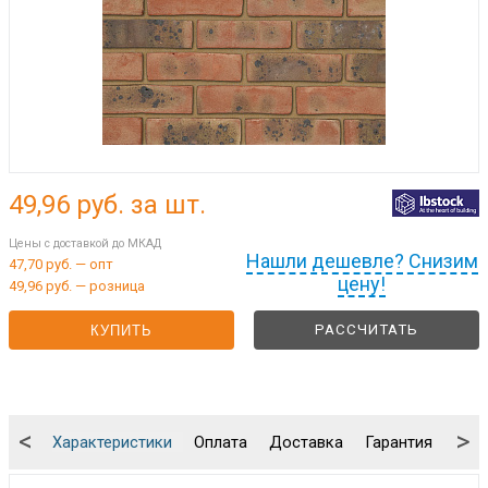
49,96
руб. за шт.
Цены с доставкой до МКАД
Нашли дешевле? Снизим
47,70 руб. — опт
цену!
49,96 руб. — розница
РАССЧИТАТЬ
КУПИТЬ
<
>
Характеристики
Оплата
Доставка
Гарантия
Упа