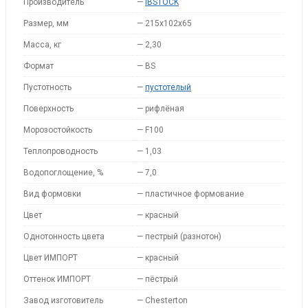
Производитель
—
IBSTOCK
Размер, мм
—
215x102x65
Масса, кг
—
2,30
Формат
—
BS
Пустотность
—
пустотелый
Поверхность
—
рифлёная
Морозостойкость
—
F100
Теплопроводность
—
1,03
Водопоглощение, %
—
7,0
Вид формовки
—
пластичное формование
Цвет
—
красный
Однотонность цвета
—
пестрый (разнотон)
Цвет ИМПОРТ
—
красный
Оттенок ИМПОРТ
—
пёстрый
Завод изготовитель
—
Chesterton