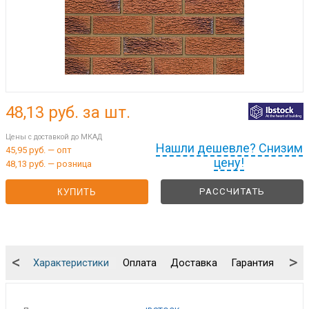
48,13
руб. за шт.
Цены с доставкой до МКАД
Нашли дешевле? Снизим
45,95 руб. — опт
цену!
48,13 руб. — розница
РАССЧИТАТЬ
КУПИТЬ
<
>
Характеристики
Оплата
Доставка
Гарантия
Упа