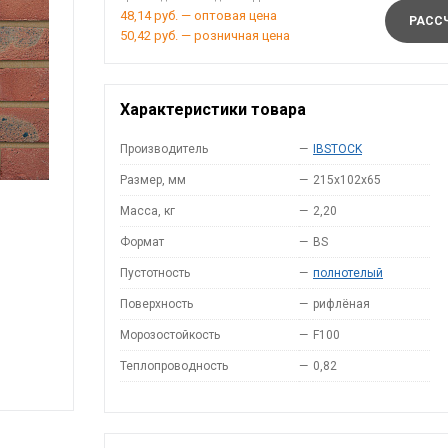
48,14 руб. — оптовая цена
РАССЧ
50,42 руб. — розничная цена
Характеристики товара
Производитель
—
IBSTOCK
Размер, мм
—
215x102x65
Масса, кг
—
2,20
Формат
—
BS
Пустотность
—
полнотелый
Поверхность
—
рифлёная
Морозостойкость
—
F100
Теплопроводность
—
0,82