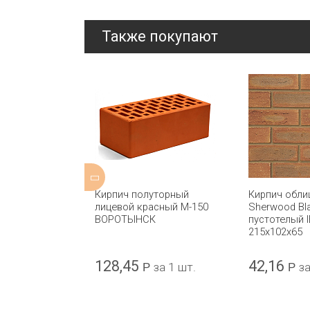
Также покупают
ицовочный
Кирпич полуторный
Кирпич обл
андарт
лицевой красный М-150
Sherwood Bl
ricks
ВОРОТЫНСК
пустотелый 
 DAAS
215x102x65
10x100x50
128,45
42,16
а 1 шт.
Р
за 1 шт.
Р
за