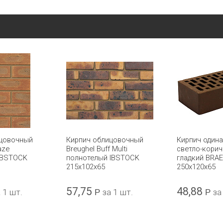
ицовочный
Кирпич облицовочный
Кирпич один
aze
Breughel Buff Multi
светло-кори
IBSTOCK
полнотелый IBSTOCK
гладкий BRAE
215x102x65
250x120x65
57,75
48,88
 1 шт.
Р
за 1 шт.
Р
за