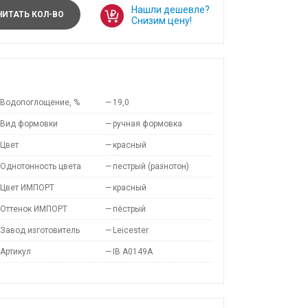
Нашли дешевле?
ИТАТЬ КОЛ-ВО
Снизим цену!
Водопоглощение, %
—
19,0
Вид формовки
—
ручная формовка
Цвет
—
красный
Однотонность цвета
—
пестрый (разнотон)
Цвет ИМПОРТ
—
красный
Оттенок ИМПОРТ
—
пёстрый
Завод изготовитель
—
Leicester
Артикул
—
IB A0149A