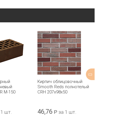
арный
Кирпич облицовочный
Кирпич обли
чневый
Smooth Reds полнотелый
Marlborough S
R М-150
CRH 207x98x50
полнотелый 
215x102x65
46,76
47,68
 1 шт.
Р
за 1 шт.
Р
за 