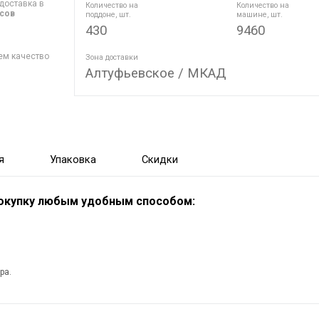
доставка в
Количество на
Количество на
асов
поддоне, шт.
машине, шт.
430
9460
ем качество
Зона доставки
Алтуфьевское / МКАД
я
Упаковка
Скидки
покупку любым удобным способом:
ра.