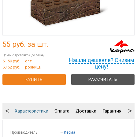
55
руб. за шт.
Цены с доставкой до МКАД
Нашли дешевле? Снизим
51,59 руб. — опт
цену!
53,62 руб. — розница
РАССЧИТАТЬ
КУПИТЬ
<
>
Характеристики
Оплата
Доставка
Гарантия
Упа
Производитель
—
Керма