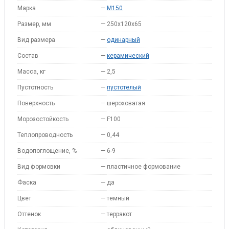
Марка
—
M150
Размер, мм
—
250х120х65
Вид размера
—
одинарный
Состав
—
керамический
Масса, кг
—
2,5
Пустотность
—
пустотелый
Поверхность
—
шероховатая
Морозостойкость
—
F100
Теплопроводность
—
0,44
Водопоглощение, %
—
6-9
Вид формовки
—
пластичное формование
Фаска
—
да
Цвет
—
темный
Оттенок
—
терракот