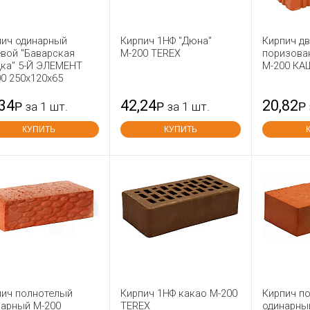
пич одинарный
Кирпич 1НФ "Дюна"
Кирпич д
вой "Баварская
М-200 TEREX
поризова
дка" 5-Й ЭЛЕМЕНТ
М-200 КА
0 250x120x65
,34
42,24
20,82
Р
за 1 шт.
Р
за 1 шт.
Р
КУПИТЬ
КУПИТЬ
пич полнотелый
Кирпич 1НФ какао М-200
Кирпич п
нарный М-200
TEREX
одинарны