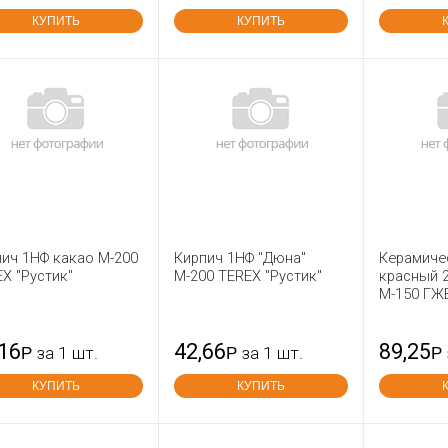
КУПИТЬ
КУПИТЬ
ич 1НФ какао М-200
Кирпич 1НФ "Дюна"
Керамиче
X "Рустик"
М-200 TEREX "Рустик"
красный 
М-150 ГЖ
,16
42,66
89,25
Р
за 1 шт.
Р
за 1 шт.
Р
КУПИТЬ
КУПИТЬ