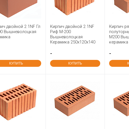
ич двойной 2.1NF Гл
Кирпич двойной 2.1NF
Кирпич р
00 Вышневолоцкая
Риф М-200
полуторн
амика
Вышневолоцкая
М200 Выш
Керамика 250x120x140
керамика
-
-
КУПИТЬ
КУПИТЬ