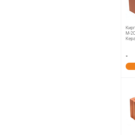
Навля
Нерехта
Новомосковск
Кирп
Новый Иерусалим
М-2
Кер
Оболь
Палики КЗ
-
Петрокерамика
Победа ЛСР
Починки
Пятый Элемент
Радошковичи
Ржев
Римкер
Россоловка
Сафоново
Серго-Ивановский