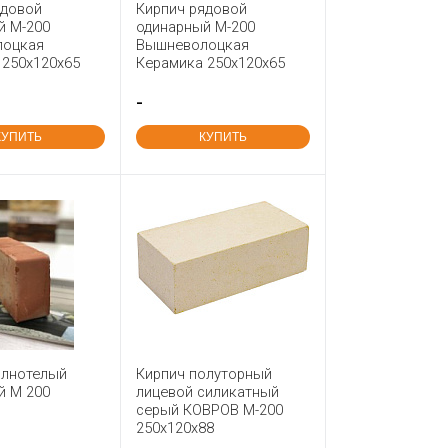
ядовой
Кирпич рядовой
й М-200
одинарный М-200
лоцкая
Вышневолоцкая
 250x120x65
Керамика 250x120x65
-
КУПИТЬ
КУПИТЬ
олнотелый
Кирпич полуторный
й М 200
лицевой силикатный
серый КОВРОВ М-200
250x120x88