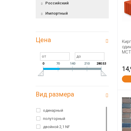
Российский
Импортный
Цена
Кир
оди
МСТ
0
70
140
210
280.53
14
Вид размера
одинарный
полуторный
двойной 2,1 NF