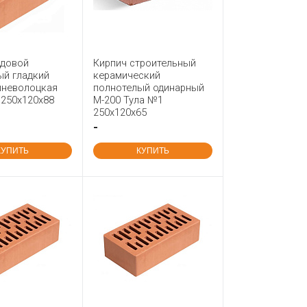
ядовой
Кирпич строительный
ый гладкий
керамический
неволоцкая
полнотелый одинарный
 250x120x88
М-200 Тула №1
250x120x65
-
КУПИТЬ
КУПИТЬ