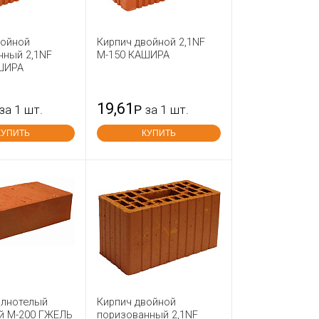
войной
Кирпич двойной 2,1NF
нный 2,1NF
М-150 КАШИРА
ШИРА
19,61
за 1 шт.
Р
за 1 шт.
КУПИТЬ
КУПИТЬ
олнотелый
Кирпич двойной
й М-200 ГЖЕЛЬ
поризованный 2,1NF