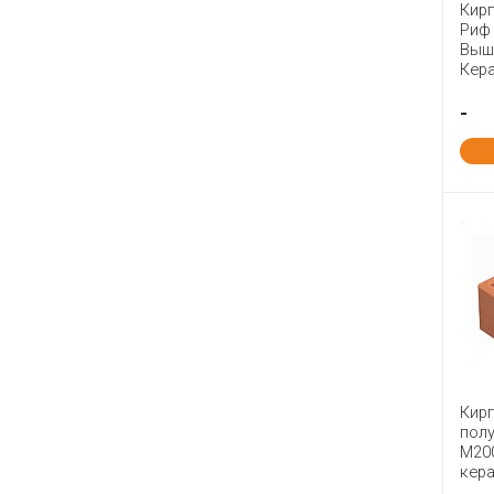
Кирп
Сталинградский Камень
Риф
Выш
СТРОМА
Кер
Тверская керамика
-
Теллура
Тербуны
ТКК
Товарково
Тула №1
Фокино
Энгельс
Юрьев-Польский
Ярославль
Кир
пол
М20
кер