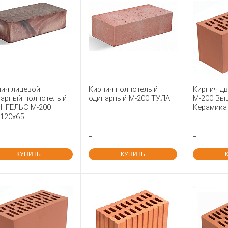
пич лицевой
Кирпич полнотелый
Кирпич дв
нарный полнотелый
одинарный М-200 ТУЛА
М-200 Вы
ЭНГЕЛЬС М-200
Керамика
x120x65
-
-
КУПИТЬ
КУПИТЬ