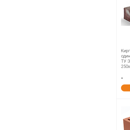
Керма
Керма ТМ
Кирово-Чепецкий
Клинцы ККИ
Ковров
Краснополянский
Кир
Липки
оди
ТУ 
Ломинцево
250
Лосинка
-
Луховицы
МАГМА
Маркинский
Михнево
Мстера
Мценск
Навашино