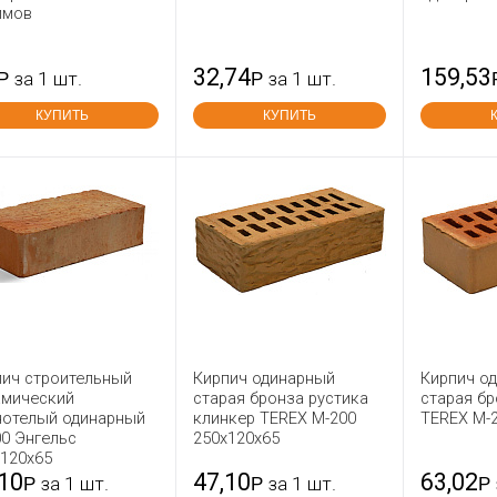
имов
32,74
159,53
Р
за 1 шт.
Р
за 1 шт.
КУПИТЬ
КУПИТЬ
пич строительный
Кирпич одинарный
Кирпич о
амический
старая бронза рустика
старая бр
нотелый одинарный
клинкер TEREX М-200
TEREX М-
0 Энгельс
250x120x65
x120x65
,10
47,10
63,02
Р
за 1 шт.
Р
за 1 шт.
Р