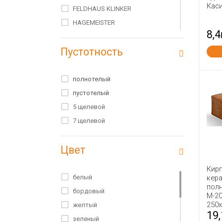
Кас
FELDHAUS KLINKER
HAGEMEISTER
8,4
HEYLEN BRICKS
Пустотность
IBSTOCK
PETERSEN
RAUF
полнотелый
Rauf Fassade
пустотелый
Terex
5 щелевой
WIENERBERGER TERCA
7 щелевой
Wienerberger Россия
Цвет
Азарово
Алексин
Кир
Алексин ТСМ
белый
кер
пол
Белые столбы
бордовый
М-20
Богородск
250
желтый
19
Болохово
зеленый