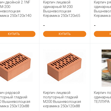
ич двойной 2.1NF
Кирпич лицевой
Кирпич р
 М-200
одинарный М-200
одинарны
неволоцкая
Вышневолоцкая
Вышнево
амика 250x120x140
Керамика 250x120x65
Керамика
-
-
КУПИТЬ
КУПИТЬ
пич рядовой
Кирпич лицевой
Кирпич п
уторный гладкий
полуторный гладкий
одинарны
0 Вышневолоцкая
М200 Вышневолоцкая
ТЕЛЛУРА
амика 250x120x88
керамика 250x120x88