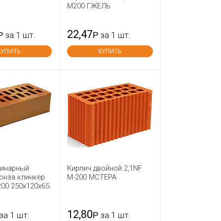
М200 ГЖЕЛЬ
22,47
Р
за 1 шт.
Р
за 1 шт.
КУПИТЬ
КУПИТЬ
динарный
Кирпич двойной 2,1NF
онза клинкер
М-200 МСТЕРА
200 250x120x65
12,80
за 1 шт.
Р
за 1 шт.