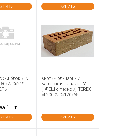
КУПИТЬ
КУПИТЬ
ский блок 7 NF
Кирпич одинарный
250х250х219
Баварская кладка ТУ
ЕЛЬ
(ФЛЕШ с песком) TEREX
М-200 250x120x65
-
за 1 шт.
КУПИТЬ
КУПИТЬ