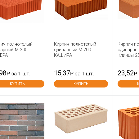
пич полнотелый
Кирпич полнотелый
Кирпич п
нарный М-200
одинарный М-200
одинарны
ЕРА
КАШИРА
Клинцы 2
,98
15,37
23,52
Р
за 1 шт.
Р
за 1 шт.
Р
КУПИТЬ
КУПИТЬ