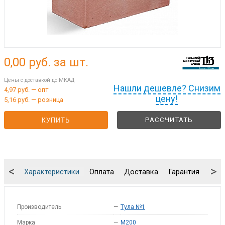
0,00
руб. за шт.
Цены с доставкой до МКАД
Нашли дешевле? Снизим
4,97 руб. — опт
цену!
5,16 руб. — розница
РАССЧИТАТЬ
КУПИТЬ
<
>
Характеристики
Оплата
Доставка
Гарантия
Упа
Производитель
—
Тула №1
Марка
—
M200