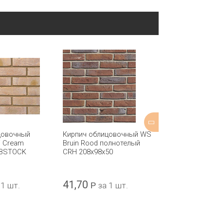
цовочный
Кирпич облицовочный WS
Кирпич обли
i Cream
Bruin Rood полнотелый
Ravenhead Re
IBSTOCK
CRH 208x98x50
пустотелый I
215х102х65
41,70
47,68
 1 шт.
Р
за 1 шт.
Р
за 