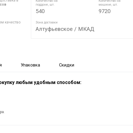
доставка в
Количество на
Количество на
асов
поддоне, шт.
машине, шт.
540
9720
ем качество
Зона доставки
Алтуфьевское / МКАД
я
Упаковка
Скидки
покупку любым удобным способом:
ра.