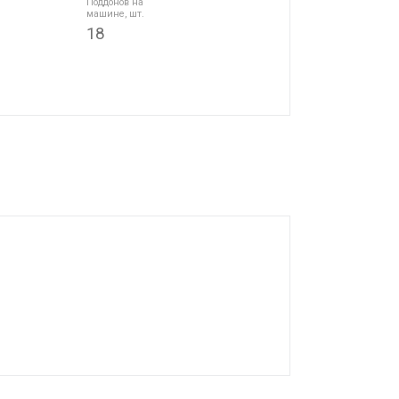
Поддонов на
машине, шт.
18