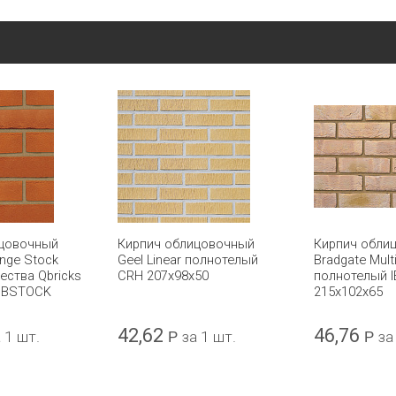
ицовочный
Кирпич облицовочный
Кирпич обли
ange Stock
Geel Linear полнотелый
Bradgate Mult
ества Qbricks
CRH 207x98x50
полнотелый 
 IBSTOCK
215x102x65
42,62
46,76
 1 шт.
Р
за 1 шт.
Р
за