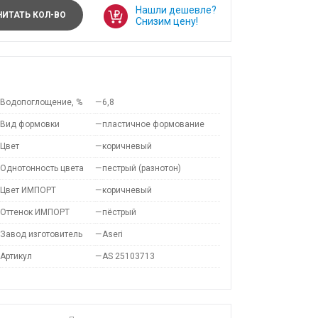
Нашли дешевле?
ИТАТЬ КОЛ-ВО
Снизим цену!
Водопоглощение, %
—
6,8
Вид формовки
—
пластичное формование
Цвет
—
коричневый
Однотонность цвета
—
пестрый (разнотон)
Цвет ИМПОРТ
—
коричневый
Оттенок ИМПОРТ
—
пёстрый
Завод изготовитель
—
Aseri
Артикул
—
AS 25103713