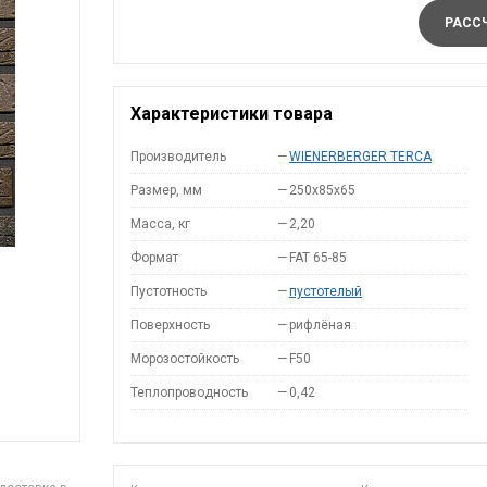
РАССЧ
Характеристики товара
Производитель
—
WIENERBERGER TERCA
Размер, мм
—
250x85x65
Масса, кг
—
2,20
Формат
—
FAT 65-85
Пустотность
—
пустотелый
Поверхность
—
рифлёная
Морозостойкость
—
F50
Теплопроводность
—
0,42