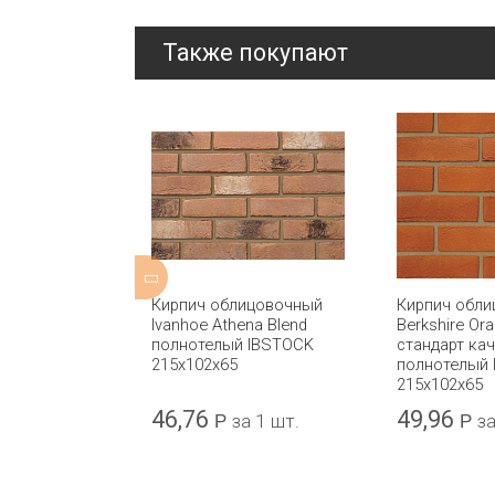
Также покупают
ицовочный
Кирпич облицовочный
Кирпич обл
 Blue Brindle
Ivanhoe Athena Blend
Berkshire Or
тотелый
полнотелый IBSTOCK
стандарт кач
5x102x65
215x102x65
полнотелый
215x102x65
46,76
49,96
а 1 шт.
Р
за 1 шт.
Р
за