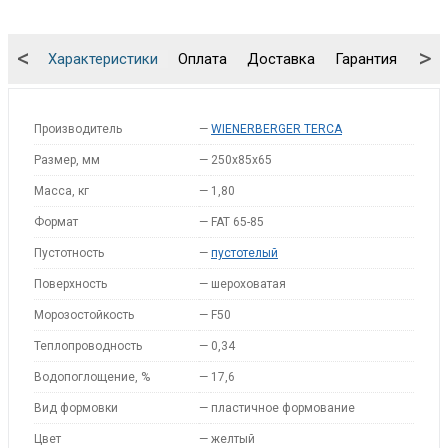
<
>
Характеристики
Оплата
Доставка
Гарантия
Упа
Производитель
—
WIENERBERGER TERCA
Размер, мм
—
250x85x65
Масса, кг
—
1,80
Формат
—
FAT 65-85
Пустотность
—
пустотелый
Поверхность
—
шероховатая
Морозостойкость
—
F50
Теплопроводность
—
0,34
Водопоглощение, %
—
17,6
Вид формовки
—
пластичное формование
Цвет
—
желтый