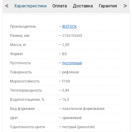
<
>
Характеристики
Оплата
Доставка
Гарантия
Упа
Производитель
—
IBSTOCK
Размер, мм
—
215x102x65
Масса, кг
—
2,00
Формат
—
BS
Пустотность
—
пустотелый
Поверхность
—
рифлёная
Морозостойкость
—
F100
Теплопроводность
—
0,89
Водопоглощение, %
—
16,0
Вид формовки
—
пластичное формование
Цвет
—
оранжевый
Однотонность цвета
—
пестрый (разнотон)