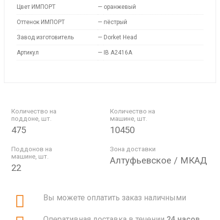
Цвет ИМПОРТ
—
оранжевый
Оттенок ИМПОРТ
—
пёстрый
Завод изготовитель
—
Dorket Head
Артикул
—
IB A2416A
Количество на
Количество на
поддоне, шт.
машине, шт.
475
10450
Поддонов на
Зона доставки
машине, шт.
Алтуфьевское / МКАД
22
Вы можете оплатить заказ наличными
Оперативная доставка в течении
24 часов