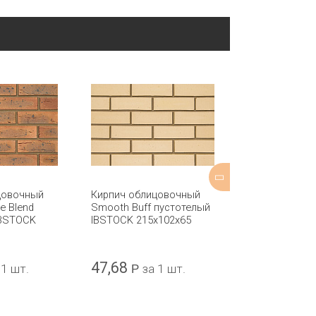
цовочный
Кирпич облицовочный
Кирпич обли
ge Blend
Smooth Buff пустотелый
Briljant Zwart
IBSTOCK
IBSTOCK 215x102x65
CRH 207x98x5
47,68
45,39
 1 шт.
Р
за 1 шт.
Р
за 