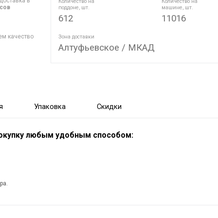
доставка в
Количество на
Количество на
асов
поддоне, шт.
машине, шт.
612
11016
ем качество
Зона доставки
Алтуфьевское / МКАД
я
Упаковка
Скидки
покупку любым удобным способом:
ра.