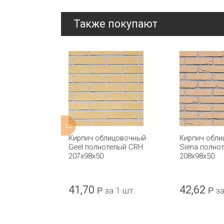
Также покупают
ицовочный
Кирпич облицовочный
Кирпич обл
mpression
Geel полнотелый CRH
Siena полно
 CRH
207x98x50
208x98x50
41,70
42,62
а 1 шт.
Р
за 1 шт.
Р
за