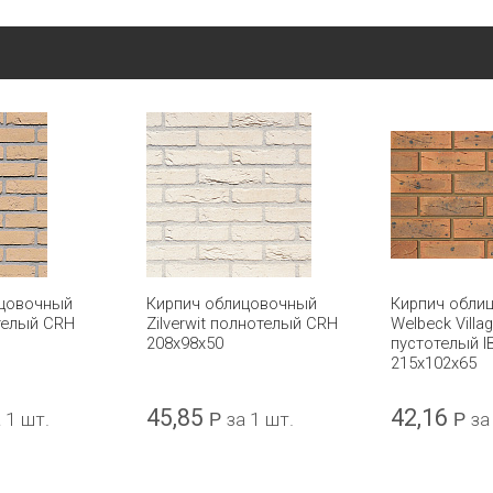
ицовочный
Кирпич облицовочный
Кирпич обли
телый CRH
Zilverwit полнотелый CRH
Welbeck Villa
208x98x50
пустотелый 
215x102x65
45,85
42,16
 1 шт.
Р
за 1 шт.
Р
за