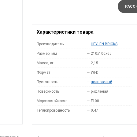
РАССЧ
Характеристики товара
Производитель
—
HEYLEN BRICKS
Размер, мм
—
210x100x65
Масса, кг
—
2,15
Формат
—
WFD
Пустотность
—
полнотелый
Поверхность
—
рифлёная
Морозостойкость
—
F100
Теплопроводность
—
0,47