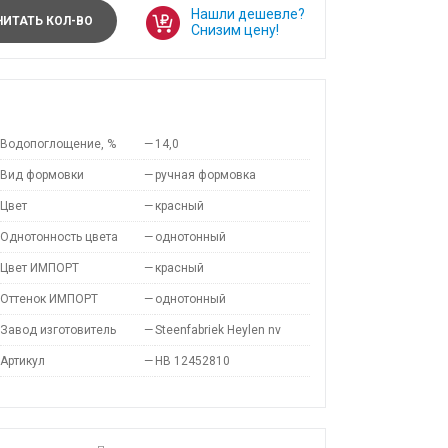
Нашли дешевле?
ИТАТЬ КОЛ-ВО
Снизим цену!
Водопоглощение, %
—
14,0
Вид формовки
—
ручная формовка
Цвет
—
красный
Однотонность цвета
—
однотонный
Цвет ИМПОРТ
—
красный
Оттенок ИМПОРТ
—
однотонный
Завод изготовитель
—
Steenfabriek Heylen nv
Артикул
—
HB 12452810