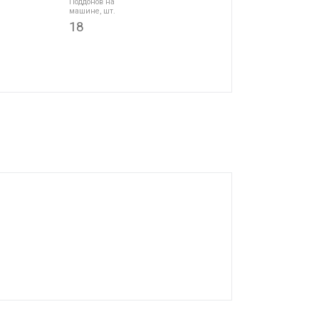
Поддонов на
машине, шт.
18